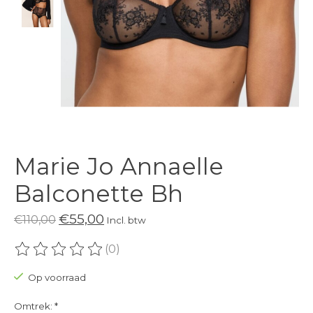
Marie Jo Annaelle
Balconette Bh
€55,00
€110,00
Incl. btw
(0)
De beoordeling van dit product is
0
van de 5
Op voorraad
Omtrek:
*