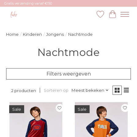
Gratis verzending vanaf €150
Verlanglijst
Winkelw
Home
/
Kinderen
/
Jongens
/
Nachtmode
Nachtmode
Filters weergeven
Sorteren op
Meest bekeken
2 producten
Sale
Sale