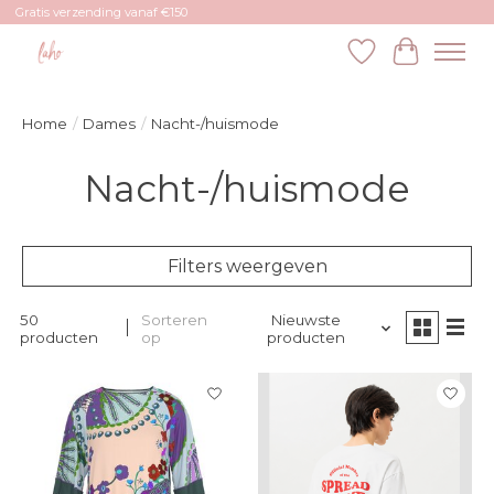
Gratis verzending vanaf €150
Verlanglijst
Winkelw
Home
/
Dames
/
Nacht-/huismode
Nacht-/huismode
Filters weergeven
50
Sorteren
Nieuwste
producten
op
producten