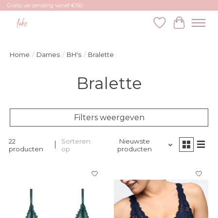
Gratis verzending vanaf €150
Verlanglijst
Winkelw
Home
/
Dames
/
BH's
/
Bralette
Bralette
Filters weergeven
22
Sorteren
Nieuwste
producten
op
producten