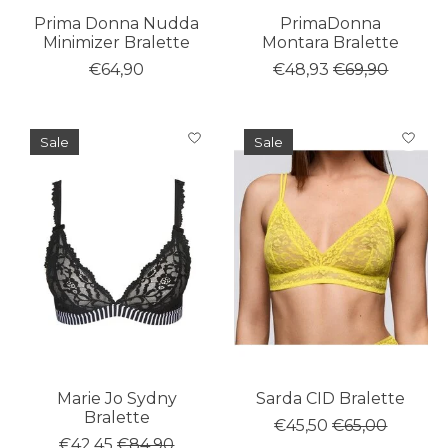
Prima Donna Nudda
PrimaDonna
Minimizer Bralette
Montara Bralette
€64,90
€48,93
€69,90
Sale
Sale
Marie Jo Sydny
Sarda CID Bralette
Bralette
€45,50
€65,00
€42,45
€84,90