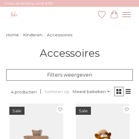
Gratis verzending vanaf €150
Verlanglijst
Winkelw
Home
/
Kinderen
/
Accessoires
Accessoires
Filters weergeven
Sorteren op
Meest bekeken
4 producten
Sale
Sale