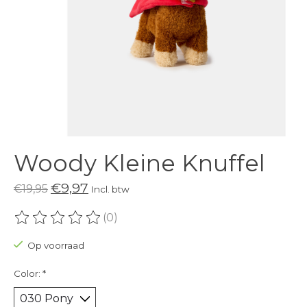
Woody Kleine Knuffel
€9,97
€19,95
Incl. btw
(0)
De beoordeling van dit product is
0
van de 5
Op voorraad
Color:
*