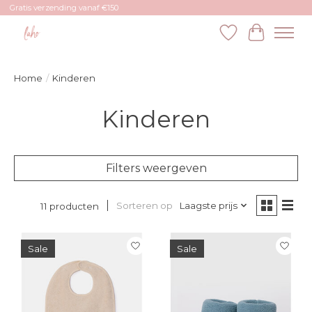
Gratis verzending vanaf €150
Verlanglijst
Winkelw
Home
/
Kinderen
Kinderen
Filters weergeven
Sorteren op
Laagste prijs
11 producten
Sale
Sale