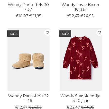
Woody Pantoffels 30
Woody Losse Boxer
- 37
16 jaar
€10,97
€21,95
€12,47
€24,95
Sale
Sale
Woody Pantoffels 22
Woody Slaapkleedje
- 46
3-10 jaar
€12,47
€24,95
€22,47
€44,95