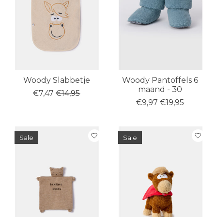
Woody Slabbetje
Woody Pantoffels 6
maand - 30
€7,47
€14,95
€9,97
€19,95
Sale
Sale