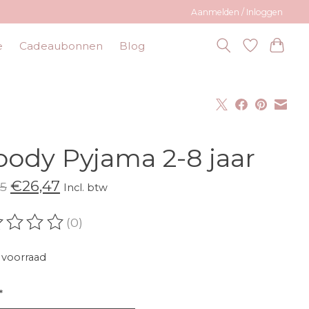
Aanmelden / Inloggen
e
Cadeaubonnen
Blog
ody Pyjama 2-8 jaar
€26,47
5
Incl. btw
(0)
oordeling van dit product is
0
van de 5
voorraad
*