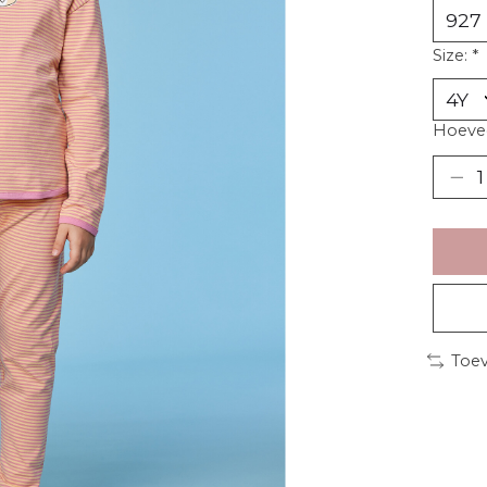
Size:
*
Hoevee
Toev