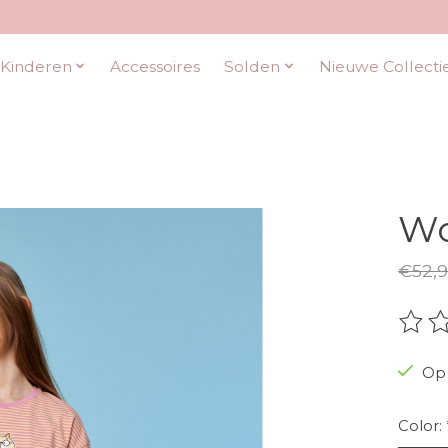
Kinderen
Accessoires
Solden
Nieuwe Collecti
Wo
€52,9
De be
Op 
Color: