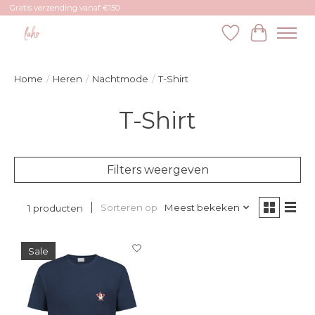
Gratis verzending vanaf €150
Verlanglijst
Winkelw
Home
/
Heren
/
Nachtmode
/
T-Shirt
T-Shirt
Filters weergeven
Sorteren op
Meest bekeken
1 producten
Sale