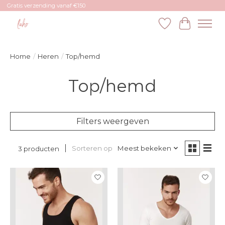
Gratis verzending vanaf €150
Verlanglijst
Winkelw
Home
/
Heren
/
Top/hemd
Top/hemd
Filters weergeven
Sorteren op
Meest bekeken
3 producten