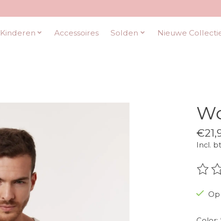
Kinderen
Accessoires
Solden
Nieuwe Collecti
Wo
€21,
Incl. b
De be
Op 
Color: