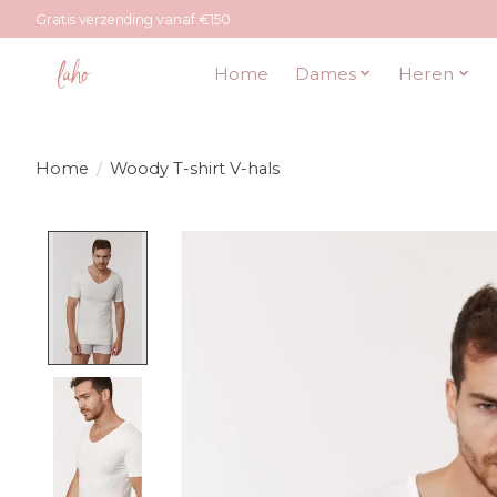
Gratis verzending vanaf €150
Home
Dames
Heren
Home
/
Woody T-shirt V-hals
Product image slideshow Items