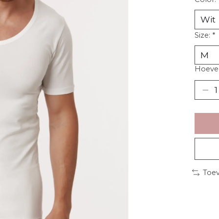
Size:
*
Hoevee
Toev