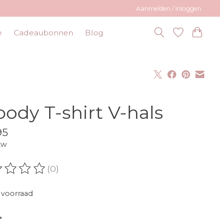
Aanmelden / Inloggen
e
Cadeaubonnen
Blog
ody T-shirt V-hals
95
tw
(0)
oordeling van dit product is
0
van de 5
voorraad
*