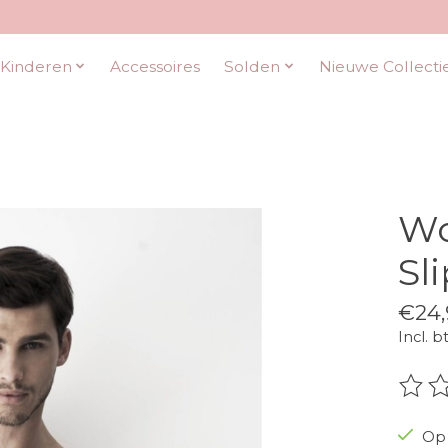
Kinderen
Accessoires
Solden
Nieuwe Collecti
Wo
Sl
€24,
Incl. b
De be
Op 