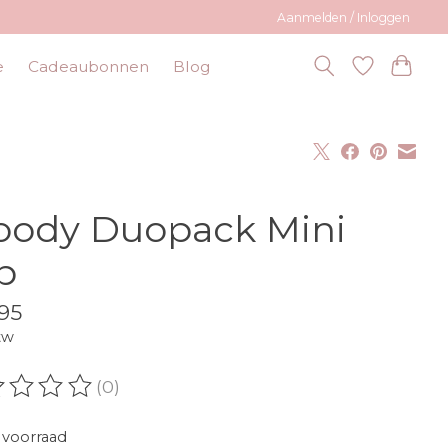
Aanmelden / Inloggen
e
Cadeaubonnen
Blog
ody Duopack Mini
ip
95
tw
(0)
oordeling van dit product is
0
van de 5
voorraad