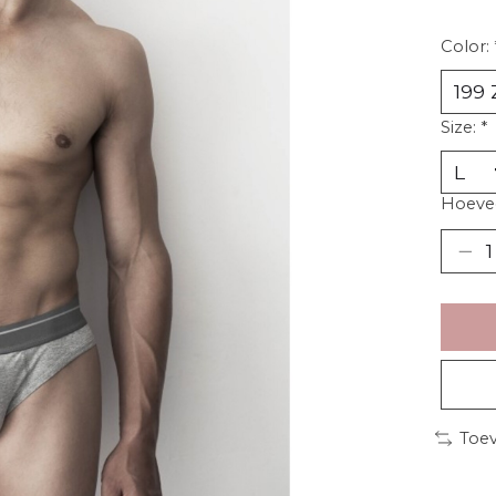
Color:
Size:
*
Hoevee
Toev