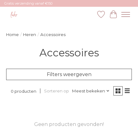
Gratis verzending vanaf €150
Verlanglijst
Winkelw
Home
/
Heren
/
Accessoires
Accessoires
Filters weergeven
Sorteren op
Meest bekeken
0 producten
Geen producten gevonden!