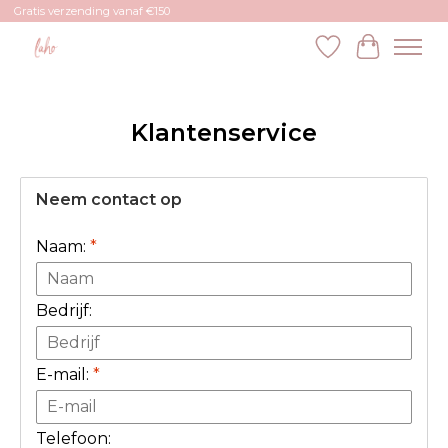
Gratis verzending vanaf €150
Verlanglijst
Winkelw
Klantenservice
Neem contact op
Naam:
*
Bedrijf:
E-mail:
*
Telefoon: