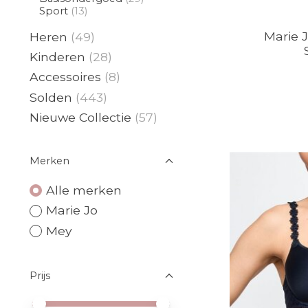
Sport
(13)
Marie J
Heren
(49)
Kinderen
(28)
Accessoires
(8)
Solden
(443)
Nieuwe Collectie
(57)
Merken
Alle merken
Marie Jo
Mey
Prijs
Minimale prijswaarde
Price maximum value