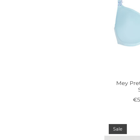
Mey Pret
€5
Sale