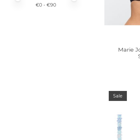
€
0
- €
90
Marie J
Sale