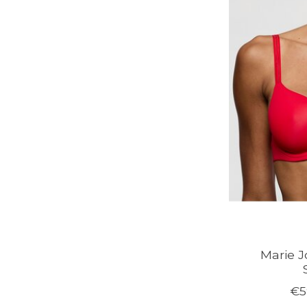
Marie J
€5