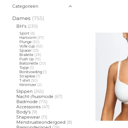
Categorieën
Dames
(755)
BH's
(230)
Sport
(6)
Hartvorm
(37)
Plunge
(30)
Volle cup
(62)
Spacer
(25)
Bralette
(28)
Push Up
(19)
Balconette
(20)
Topje
(3)
Borstvoeding
(1)
Strapless
(7)
T-shirt
(50)
Minimizer
(2)
Slippen
(265)
Nacht-/huismode
(67)
Badmode
(115)
Accessoires
(47)
Body's
(9)
Shapewear
(11)
Menstruatieondergoed
(8)
Basisondergoed
(29)