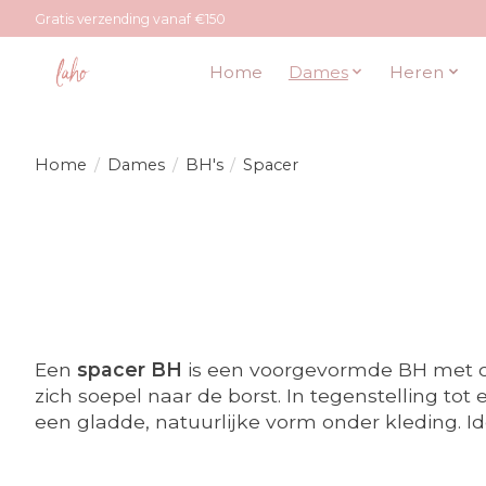
Gratis verzending vanaf €150
Home
Dames
Heren
Home
/
Dames
/
BH's
/
Spacer
Een
spacer BH
is een voorgevormde BH met cu
zich soepel naar de borst. In tegenstelling t
een gladde, natuurlijke vorm onder kleding. Id