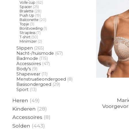
Volle cup
(62)
Spacer
(25)
Bralette
(28)
Push Up
(19)
Balconette
(20)
Topje
(3)
Borstvoeding
(1)
Strapless
(7)
T-shirt
(50)
Minimizer
(2)
Slippen
(265)
Nacht-/huismode
(67)
Badmode
(115)
Accessoires
(47)
Body's
(9)
Shapewear
(11)
Menstruatieondergoed
(8)
Basisondergoed
(29)
Sport
(13)
Mari
Heren
(49)
Voorgevor
Kinderen
(28)
Accessoires
(8)
Solden
(443)