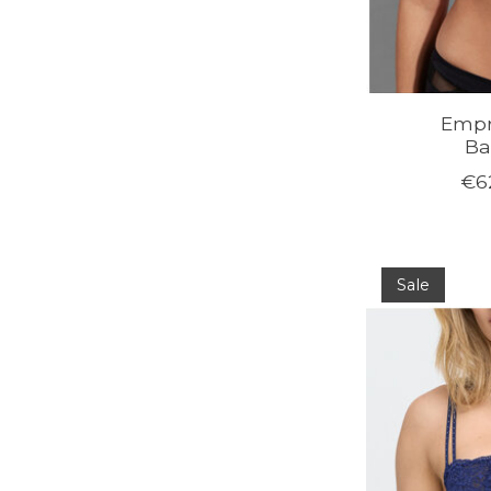
Empr
Ba
€6
Sale