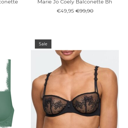
conette
Marie Jo Coely Balconette Bh
€49,95
€99,90
Sale