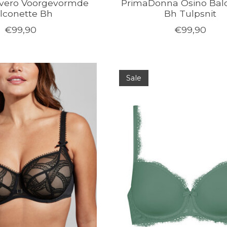
Avero Voorgevormde
PrimaDonna Osino Bal
lconette Bh
Bh Tulpsnit
€99,90
€99,90
Sale