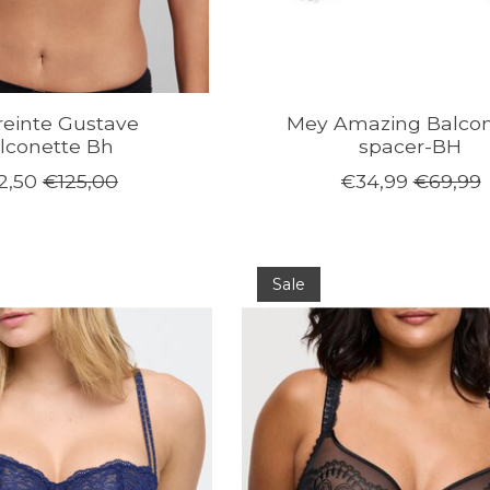
einte Gustave
Mey Amazing Balcon
lconette Bh
spacer-BH
2,50
€125,00
€34,99
€69,99
Sale