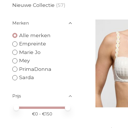
Nieuwe Collectie
(57)
Merken
Alle merken
Empreinte
Marie Jo
Mey
PrimaDonna
Sarda
Prijs
Minimale prijswaarde
Price maximum value
€
0
- €
150