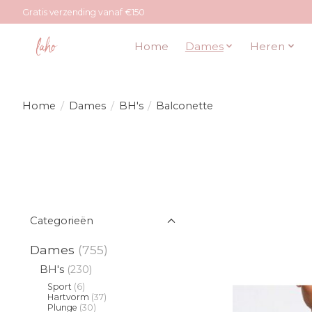
Gratis verzending vanaf €150
Home
Dames
Heren
Home
/
Dames
/
BH's
/
Balconette
Categorieën
Dames
(755)
BH's
(230)
Sport
(6)
Hartvorm
(37)
Plunge
(30)