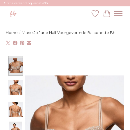
Gratis verzending vanaf €150
Verlanglijst
Winkelw
Home
/
Marie Jo Jane Half Voorgevormde Balconette Bh
Product image slideshow Items