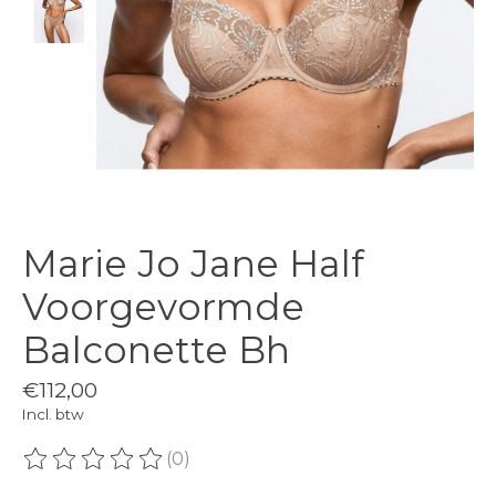
Marie Jo Jane Half
Voorgevormde
Balconette Bh
€112,00
Incl. btw
(0)
De beoordeling van dit product is
0
van de 5