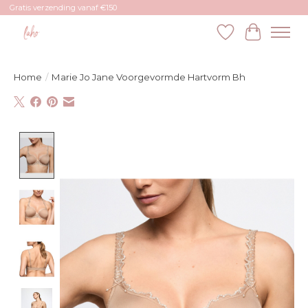
Gratis verzending vanaf €150
Verlanglijst
Winkelw
Home
/
Marie Jo Jane Voorgevormde Hartvorm Bh
Product image slideshow Items