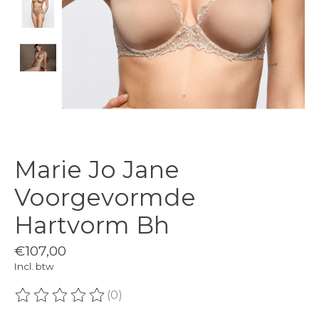
Marie Jo Jane
Voorgevormde
Hartvorm Bh
€107,00
Incl. btw
(0)
De beoordeling van dit product is
0
van de 5