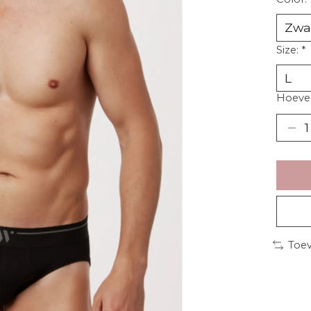
Size:
*
Hoevee
Toev