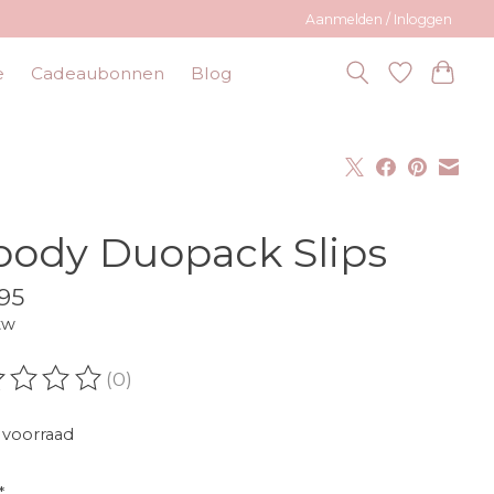
Aanmelden / Inloggen
e
Cadeaubonnen
Blog
ody Duopack Slips
95
tw
(0)
oordeling van dit product is
0
van de 5
voorraad
*