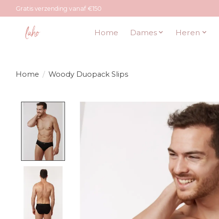
Gratis verzending vanaf €150
Home
Dames
Heren
Home
/
Woody Duopack Slips
Product image slideshow Items