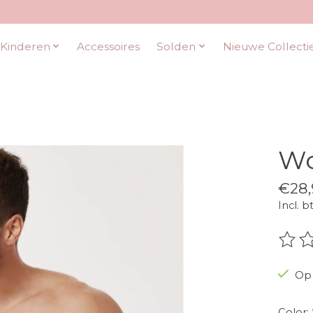
Kinderen
Accessoires
Solden
Nieuwe Collecti
Wo
€28,
Incl. b
De be
Op 
Color: