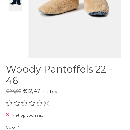
Woody Pantoffels 22 -
46
€12,47
€24,95
Incl. btw
(0)
De beoordeling van dit product is
0
van de 5
Niet op voorraad
Color:
*