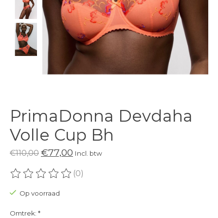
PrimaDonna Devdaha
Volle Cup Bh
€77,00
€110,00
Incl. btw
(0)
De beoordeling van dit product is
0
van de 5
Op voorraad
Omtrek:
*