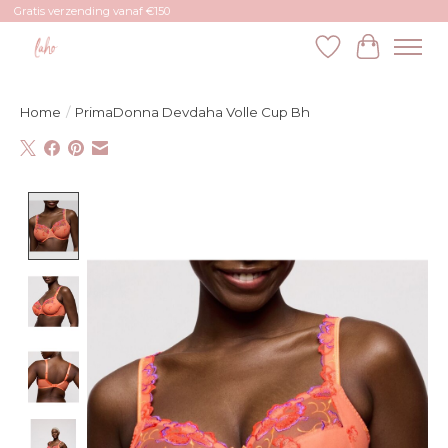
Gratis verzending vanaf €150
Verlanglijst
Winkelw
Home
/
PrimaDonna Devdaha Volle Cup Bh
Product image slideshow Items