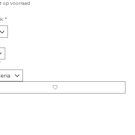
t op voorraad
k:
*
*