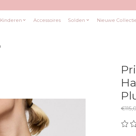
Kinderen
Accessoires
Solden
Nieuwe Collecti
h
Pr
Ha
Pl
€115,
De be