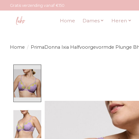
Gratis verzending vanaf €150
Home
Dames
Heren
Home
/
PrimaDonna Ixia Halfvoorgevormde Plunge B
Product image slideshow Items