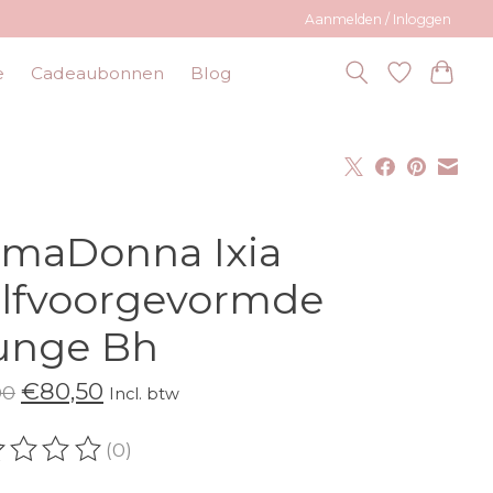
Aanmelden / Inloggen
e
Cadeaubonnen
Blog
imaDonna Ixia
lfvoorgevormde
unge Bh
€80,50
00
Incl. btw
(0)
oordeling van dit product is
0
van de 5