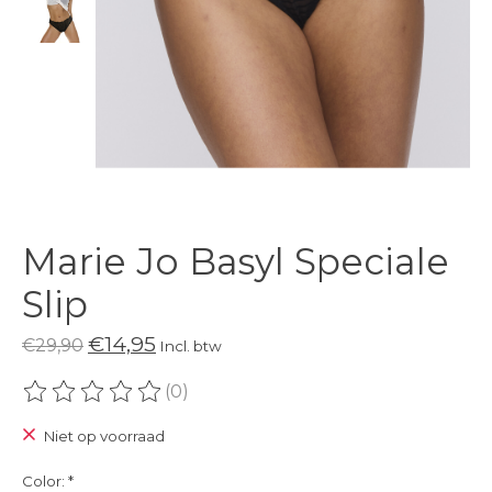
Marie Jo Basyl Speciale
Slip
€14,95
€29,90
Incl. btw
(0)
De beoordeling van dit product is
0
van de 5
Niet op voorraad
Color:
*