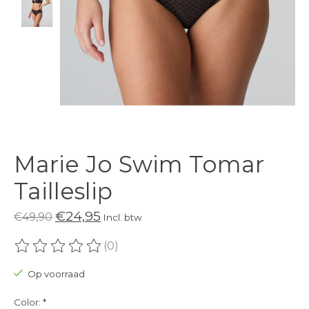
Marie Jo Swim Tomar
Tailleslip
€24,95
€49,90
Incl. btw
(0)
De beoordeling van dit product is
0
van de 5
Op voorraad
Color:
*