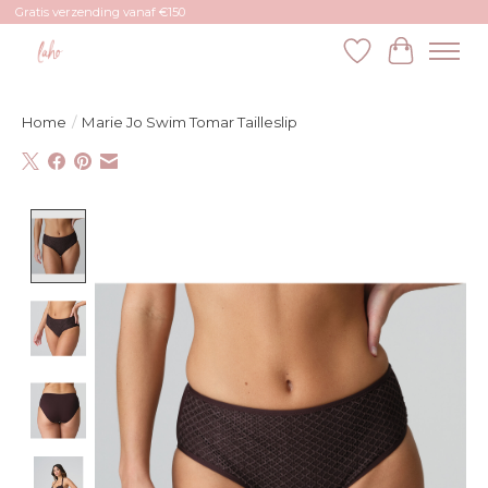
Gratis verzending vanaf €150
Verlanglijst
Winkelw
Home
/
Marie Jo Swim Tomar Tailleslip
Product image slideshow Items