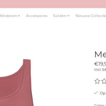
Kinderen
Accessoires
Solden
Nieuwe Collecti
Me
€19,
Incl. b
De be
Op 
Color: