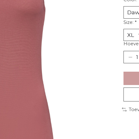
Size:
*
Hoevee
Toev