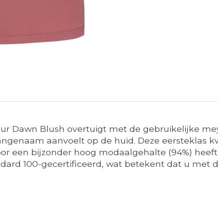
eur Dawn Blush overtuigt met de gebruikelijke mey
 aangenaam aanvoelt op de huid. Deze eersteklas k
oor een bijzonder hoog modaalgehalte (94%) heef
ard 100-gecertificeerd, wat betekent dat u met dit 