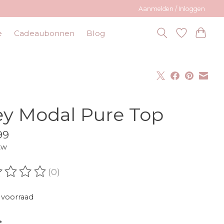
Aanmelden / Inloggen
e
Cadeaubonnen
Blog
y Modal Pure Top
99
tw
(0)
oordeling van dit product is
0
van de 5
voorraad
*