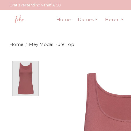
Gratis verzending vanaf €150
Home
Dames
Heren
Home
/
Mey Modal Pure Top
Product image slideshow Items