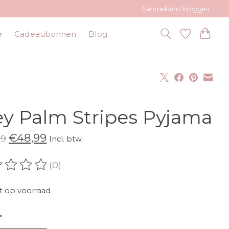
Aanmelden / Inloggen
e
Cadeaubonnen
Blog
y Palm Stripes Pyjama
€48,99
99
Incl. btw
(0)
oordeling van dit product is
0
van de 5
t op voorraad
*