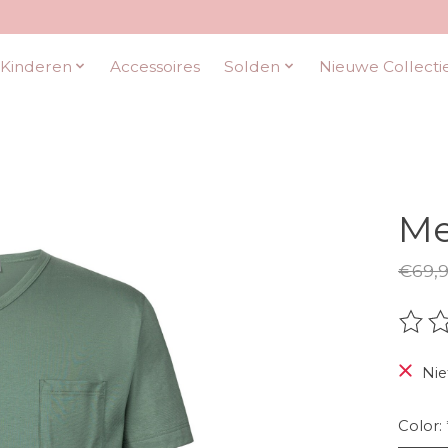
Kinderen
Accessoires
Solden
Nieuwe Collecti
Me
€69,
De be
Nie
Color: