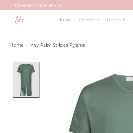
Gratis verzending vanaf €150
Home
Dames
Heren
Home
/
Mey Palm Stripes Pyjama
Product image slideshow Items