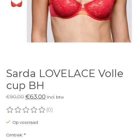
Sarda LOVELACE Volle
cup BH
€63,00
€90,00
Incl. btw
(0)
De beoordeling van dit product is
0
van de 5
Op voorraad
Omtrek:
*