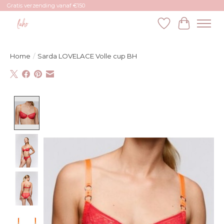
Gratis verzending vanaf €150
Verlanglijst
Winkelw
Home
/
Sarda LOVELACE Volle cup BH
Product image slideshow Items