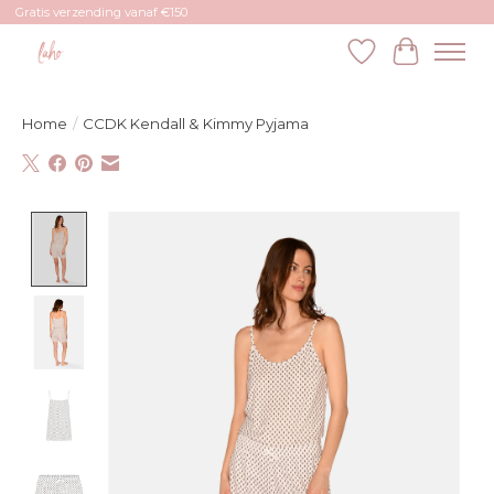
Gratis verzending vanaf €150
Verlanglijst
Winkelw
Home
/
CCDK Kendall & Kimmy Pyjama
Product image slideshow Items