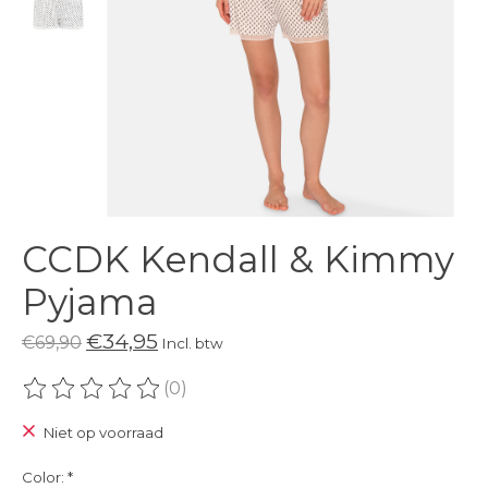
CCDK Kendall & Kimmy
Pyjama
€34,95
€69,90
Incl. btw
(0)
De beoordeling van dit product is
0
van de 5
Niet op voorraad
Color:
*