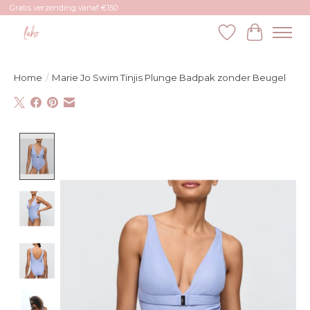
Gratis verzending vanaf €150
Verlanglijst
Winkelw
Home
/
Marie Jo Swim Tinjis Plunge Badpak zonder Beugel
Product image slideshow Items