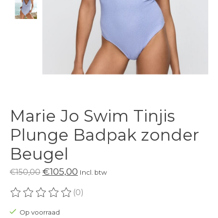
Marie Jo Swim Tinjis
Plunge Badpak zonder
Beugel
€105,00
€150,00
Incl. btw
(0)
De beoordeling van dit product is
0
van de 5
Op voorraad