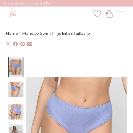
Gratis verzending vanaf €150
Verlanglijst
Winkelw
Home
/
Marie Jo Swim Tinjis Bikini Tailleslip
Product image slideshow Items