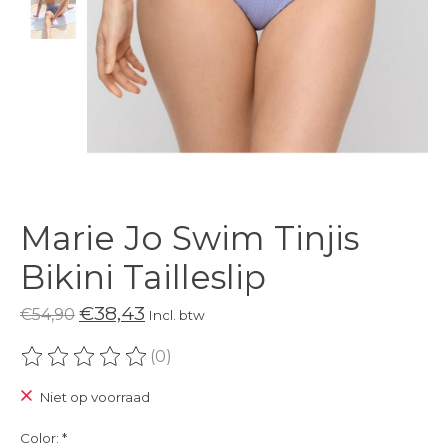
Marie Jo Swim Tinjis
Bikini Tailleslip
€38,43
€54,90
Incl. btw
(0)
De beoordeling van dit product is
0
van de 5
Niet op voorraad
Color:
*