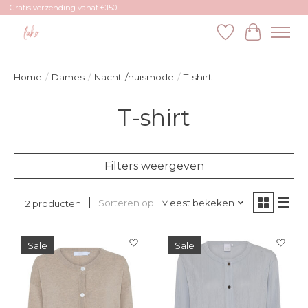
Gratis verzending vanaf €150
Verlanglijst
Winkelw
Home
/
Dames
/
Nacht-/huismode
/
T-shirt
T-shirt
Filters weergeven
Sorteren op
Meest bekeken
2 producten
Sale
Sale