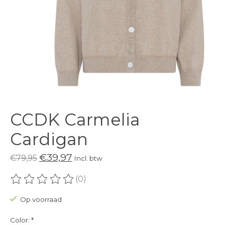
CCDK Carmelia
Cardigan
€39,97
€79,95
Incl. btw
(0)
De beoordeling van dit product is
0
van de 5
Op voorraad
Color:
*