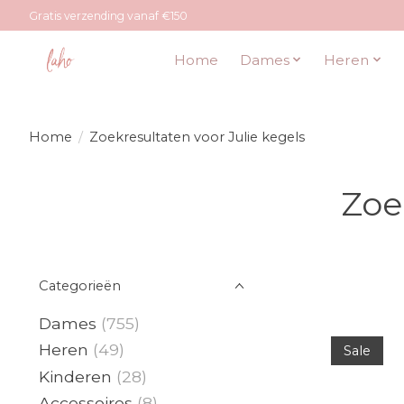
Gratis verzending vanaf €150
Home
Dames
Heren
Home
/
Zoekresultaten voor Julie kegels
Zoe
Categorieën
Dames
(755)
Heren
(49)
Sale
Kinderen
(28)
Accessoires
(8)