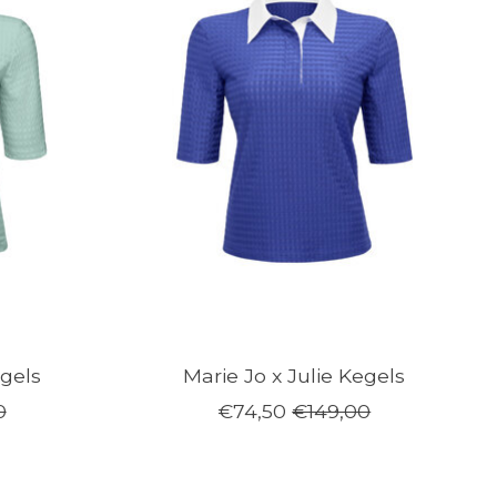
egels
Marie Jo x Julie Kegels
0
€74,50
€149,00