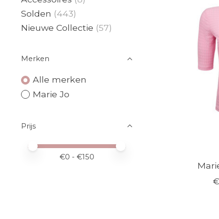
Solden
(443)
Nieuwe Collectie
(57)
Merken
Alle merken
Marie Jo
Prijs
Minimale prijswaarde
Price maximum value
€
0
- €
150
Marie
€