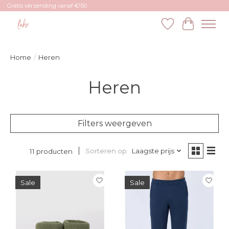
Gratis verzending vanaf €150
Verlanglijst
Winkelw
Home
/
Heren
Heren
Filters weergeven
Sorteren op
Laagste prijs
11 producten
Sale
Sale