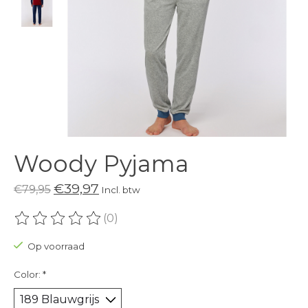
Woody Pyjama
€39,97
€79,95
Incl. btw
(0)
De beoordeling van dit product is
0
van de 5
Op voorraad
Color:
*