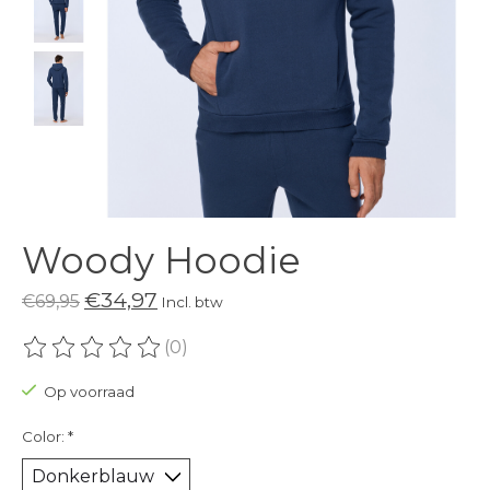
Woody Hoodie
€34,97
€69,95
Incl. btw
(0)
De beoordeling van dit product is
0
van de 5
Op voorraad
Color:
*