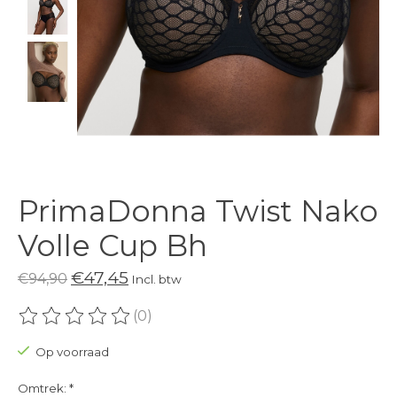
PrimaDonna Twist Nako
Volle Cup Bh
€47,45
€94,90
Incl. btw
(0)
De beoordeling van dit product is
0
van de 5
Op voorraad
Omtrek:
*