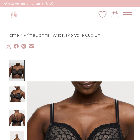
Gratis verzending vanaf €150
Verlanglijst
Winkelw
Home
/
PrimaDonna Twist Nako Volle Cup Bh
Product image slideshow Items