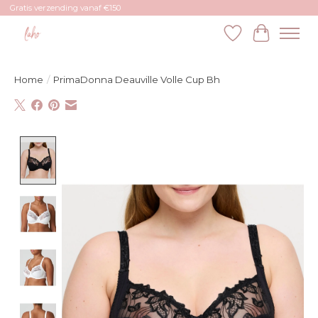
Gratis verzending vanaf €150
Verlanglijst
Winkelw
Home
/
PrimaDonna Deauville Volle Cup Bh
Product image slideshow Items