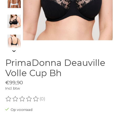
PrimaDonna Deauville
Volle Cup Bh
€99,90
Incl. btw
(0)
De beoordeling van dit product is
0
van de 5
Op voorraad