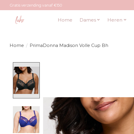
Gratis verzending vanaf €150
Home
Dames
Heren
Home
/
PrimaDonna Madison Volle Cup Bh
Product image slideshow Items