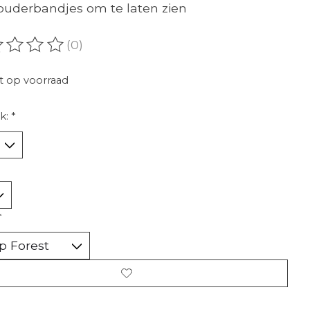
ouderbandjes om te laten zien
(0)
oordeling van dit product is
0
van de 5
t op voorraad
k:
*
*