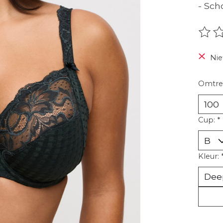
- Sch
De be
Nie
Omtre
Cup:
*
Kleur: