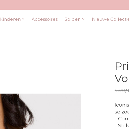
Kinderen
Accessoires
Solden
Nieuwe Collecti
Pr
Vo
€99,
Iconi
seizo
- Com
- Stij