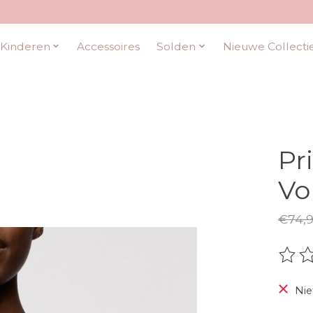
Kinderen
Accessoires
Solden
Nieuwe Collecti
Pr
Vo
€74,
De be
Nie