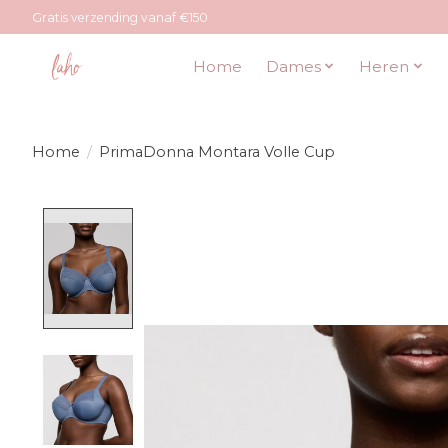
Gratis verzending vanaf €150
Home
Dames
Heren
Home
/
PrimaDonna Montara Volle Cup
Product image slideshow Items