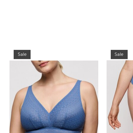
Items van productcarrousel
Sale
Sale