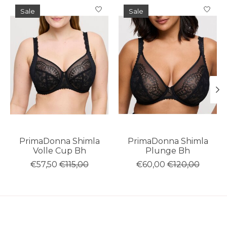
Items van productcarrousel
Sale
Sale
PrimaDonna Shimla
PrimaDonna Shimla
Volle Cup Bh
Plunge Bh
€57,50
€115,00
€60,00
€120,00