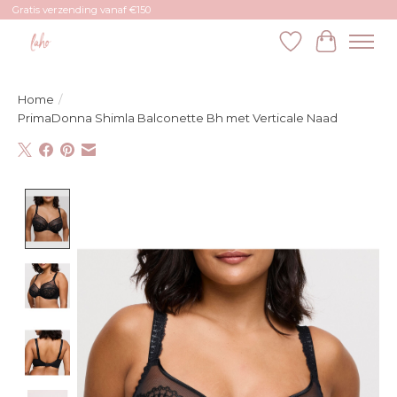
Gratis verzending vanaf €150
Verlanglijst
Winkelw
Home
/
PrimaDonna Shimla Balconette Bh met Verticale Naad
Product image slideshow Items