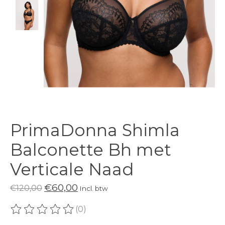
PrimaDonna Shimla
Balconette Bh met
Verticale Naad
€60,00
€120,00
Incl. btw
(0)
De beoordeling van dit product is
0
van de 5