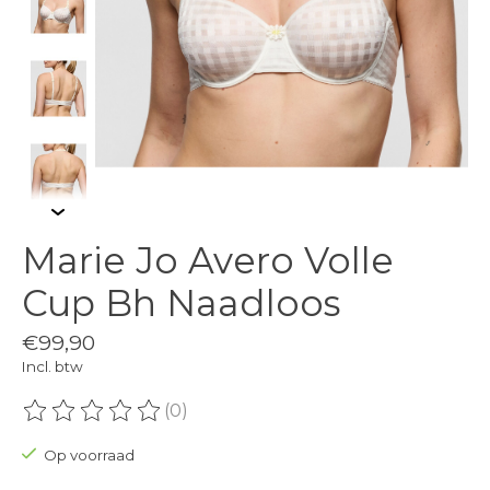
Marie Jo Avero Volle
Cup Bh Naadloos
€99,90
Incl. btw
(0)
De beoordeling van dit product is
0
van de 5
Op voorraad