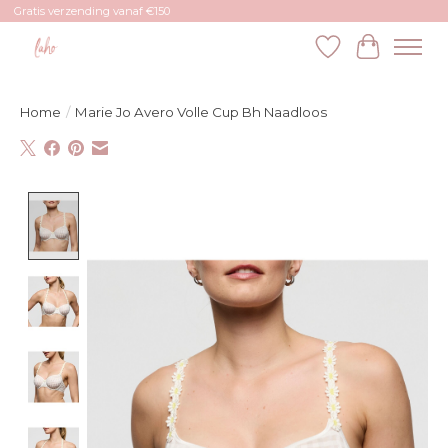
Gratis verzending vanaf €150
Verlanglijst
Winkelw
Home
/
Marie Jo Avero Volle Cup Bh Naadloos
Product image slideshow Items