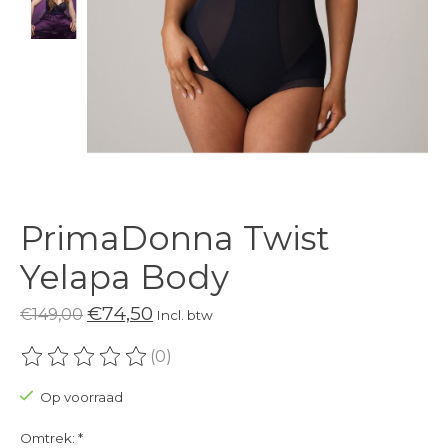
PrimaDonna Twist
Yelapa Body
€74,50
€149,00
Incl. btw
(0)
De beoordeling van dit product is
0
van de 5
Op voorraad
Omtrek:
*