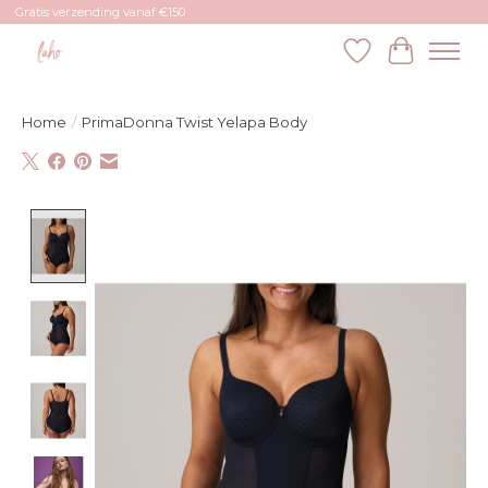
Gratis verzending vanaf €150
Verlanglijst
Winkelw
Home
/
PrimaDonna Twist Yelapa Body
Product image slideshow Items