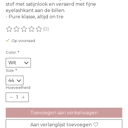
stof met satijnlook en versierd met fijne
eyelashkant aan de billen.
- Pure klasse, altijd on tre
(0)
De beoordeling van dit product is
0
van de 5
Op voorraad
Color:
*
Size:
*
Hoeveelheid:
Toevoegen aan winkelwagen
Aan verlanglijst toevoegen