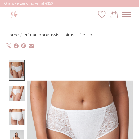
Gratis verzending vanaf €150
Verlanglijst
Winkelw
Home
/
PrimaDonna Twist Epirus Tailleslip
Product image slideshow Items