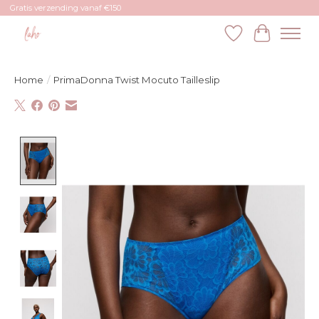
Gratis verzending vanaf €150
Verlanglijst
Winkelw
Home
/
PrimaDonna Twist Mocuto Tailleslip
Product image slideshow Items