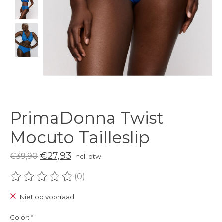
PrimaDonna Twist
Mocuto Tailleslip
€27,93
€39,90
Incl. btw
(0)
De beoordeling van dit product is
0
van de 5
Niet op voorraad
Color:
*