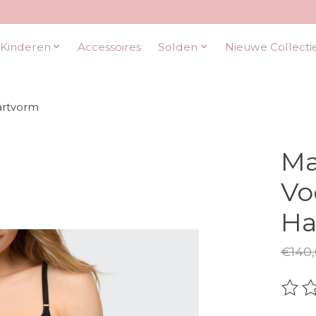
Kinderen
Accessoires
Solden
Nieuwe Collecti
artvorm
Ma
Vo
Ha
€140
De be