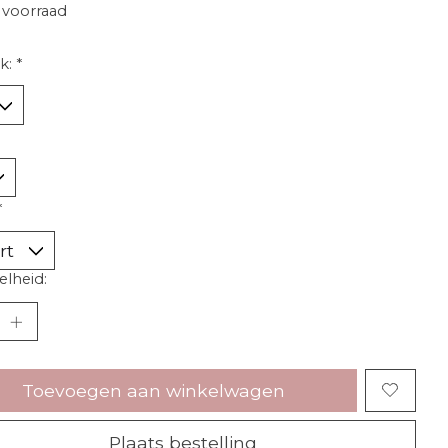
voorraad
k:
*
*
lheid:
Toevoegen aan winkelwagen
Plaats bestelling