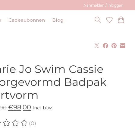
Aanmelden / Inloggen
e
Cadeaubonnen
Blog
rie Jo Swim Cassie
orgevormd Badpak
rtvorm
€98,00
,00
Incl. btw
(0)
oordeling van dit product is
0
van de 5