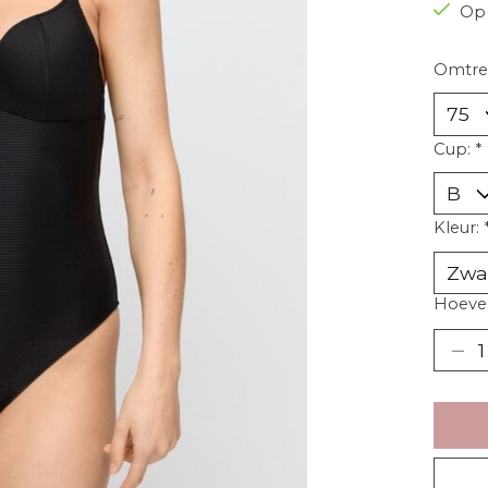
Op 
Omtre
Cup:
*
Kleur:
Hoevee