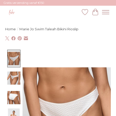
Gratis verzending vanaf €150
Verlanglijst
Winkelw
Home
/
Marie Jo Swim Taleah Bikini Rioslip
Product image slideshow Items