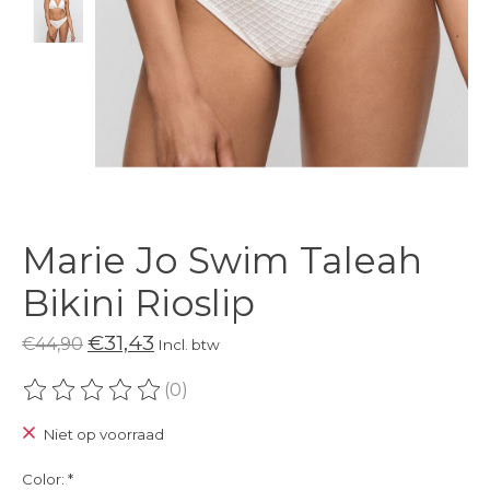
Marie Jo Swim Taleah
Bikini Rioslip
€31,43
€44,90
Incl. btw
(0)
De beoordeling van dit product is
0
van de 5
Niet op voorraad
Color:
*