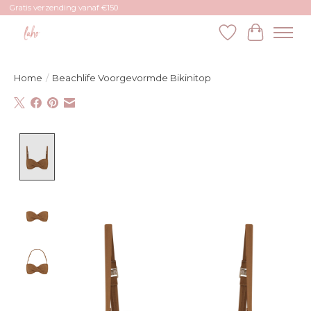
Gratis verzending vanaf €150
Verlanglijst
Winkelw
Home
/
Beachlife Voorgevormde Bikinitop
Product image slideshow Items