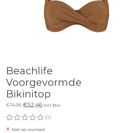
Beachlife
Voorgevormde
Bikinitop
€52,46
€74,95
Incl. btw
(0)
De beoordeling van dit product is
0
van de 5
Niet op voorraad