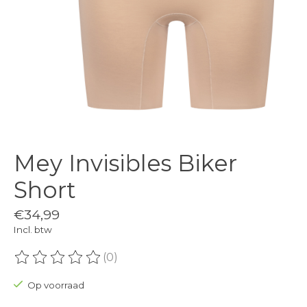
Mey Invisibles Biker
Short
€34,99
Incl. btw
(0)
De beoordeling van dit product is
0
van de 5
Op voorraad