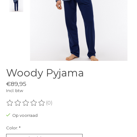
Woody Pyjama
€89,95
Incl. btw
(0)
De beoordeling van dit product is
0
van de 5
Op voorraad
Color:
*